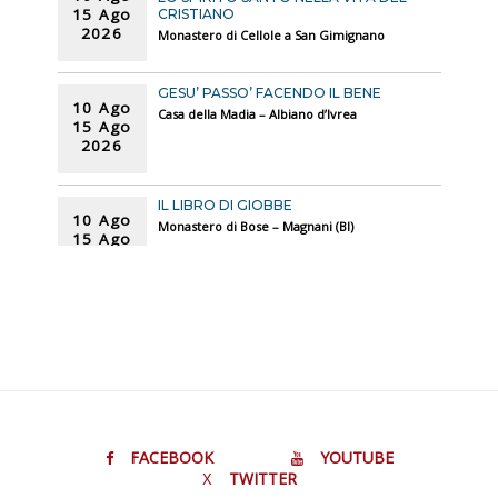
15 Ago
CRISTIANO
2026
Monastero di Cellole a San Gimignano
GESU’ PASSO’ FACENDO IL BENE
10 Ago
Casa della Madia – Albiano d’Ivrea
15 Ago
2026
IL LIBRO DI GIOBBE
10 Ago
Monastero di Bose – Magnani (BI)
15 Ago
2026
SARA E LE DONNE DELLA GENESI
17 Ago
Monastero di Cellole a San Gimignano
22 Ago
2026
CORSO DI ICONOLOGIA
17 Ago
Casa della Madia – Albiano d’Ivrea
FACEBOOK
YOUTUBE
22 Ago
TWITTER
2026