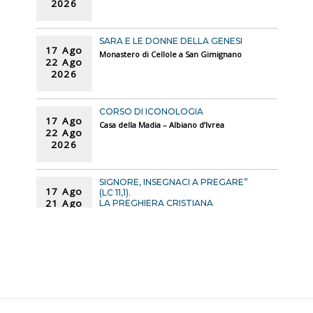
2026
SARA E LE DONNE DELLA GENESI
17 Ago
Monastero di Cellole a San Gimignano
22 Ago
2026
CORSO DI ICONOLOGIA
17 Ago
Casa della Madia – Albiano d’Ivrea
22 Ago
2026
SIGNORE, INSEGNACI A PREGARE”
17 Ago
(LC 11,1).
21 Ago
LA PREGHIERA CRISTIANA
SECONDO IL NUOVO TESTAMENTO
2026
Monastero di Bose a Civitella san
Paolo (RM)
L’EREDITÀ STORICA DEL
21
SOLIDARISMO CRISTIANO
Ago
PER UNA SINISTRA DEL XXI SECOLO
2026
Manifesto 4 ottobre [Rete VIANDANTI]
– Brindisi